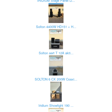
IRIDIUM Stage Panel Li...
Solton 4400W HD151 + H...
Solton aart T 12A akti...
SOLTON 6 CX 200W Coaxi...
Iridium Showlight 190 ...