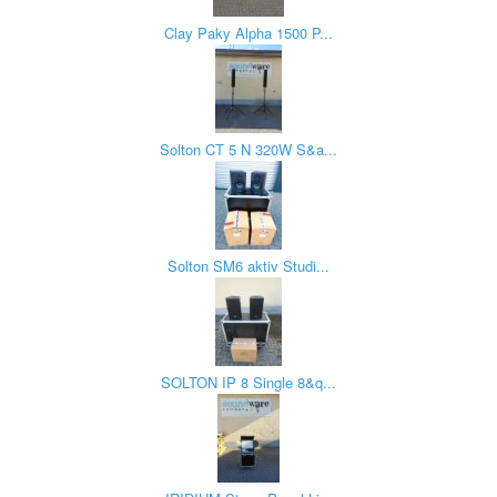
Clay Paky Alpha 1500 P...
Solton CT 5 N 320W S&a...
Solton SM6 aktiv Studi...
SOLTON IP 8 Single 8&q...