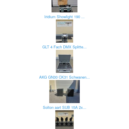
Iridium Showlight 190 ...
GLT 4 Fach DMX Splitte...
AKG GN30 CK31 Schwanen...
Solton aart SUB 15A 2x...