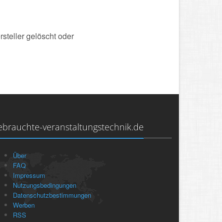
steller gelöscht oder
ebrauchte-veranstaltungstechnik.de
Über
FAQ
Impressum
Nutzungsbedingungen
Datenschutzbestimmungen
Werben
RSS