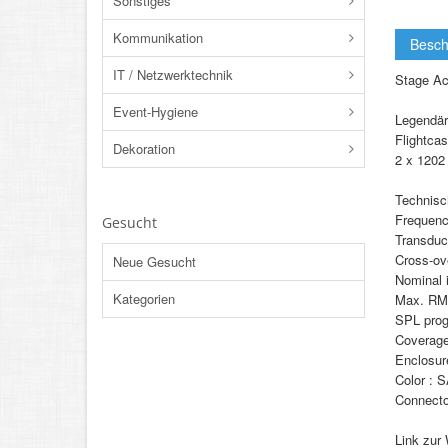
Sonstiges
Kommunikation
Besch
IT / Netzwerktechnik
Stage Ac
Event-Hygiene
Legendär
Flightcas
Dekoration
2 x 1202
Technisc
Frequenc
Gesucht
Transduc
Cross-ov
Neue Gesucht
Nominal 
Kategorien
Max. RM
SPL prog
Coverage
Enclosur
Color : S
Connecto
Link zur 