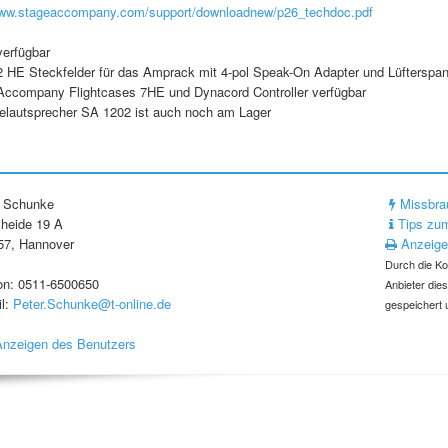
www.stageaccompany.com/support/downloadnew/p26_techdoc.pdf
verfügbar
2 HE Steckfelder für das Amprack mit 4-pol Speak-On Adapter und Lüfterspan
Accompany Flightcases 7HE und Dynacord Controller verfügbar
elautsprecher SA 1202 ist auch noch am Lager
r Schunke
Missbra
lheide 19 A
Tips zum
57, Hannover
Anzeige
Durch die Ko
on: 0511-6500650
Anbieter die
l:
Peter.Schunke@t-online.de
gespeichert 
Anzeigen des Benutzers