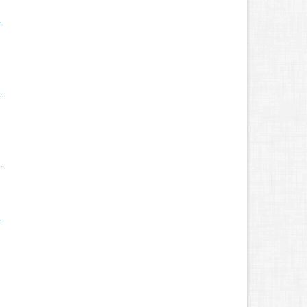
.
.
.
.