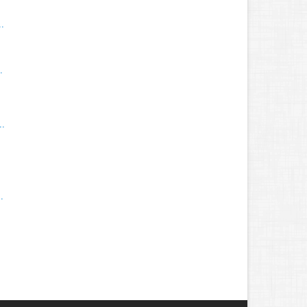
.
.
.
.