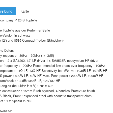
reibung
Karte
company P 26 S Topteile
e Topteile aus der Performer Serie
e-Version in schwarz
 (12“) und 8535 Compact-Treiber (Bändchen)
he Daten:
y response : 80Hz – 30kHz (+/- 3dB)
ers : 2 x SA1202, 12” LF driver 1 x SA8535P, neodymium HF driver
er frequency : 1000Hz Recommended low cross-over frequency : 100Hz
impedance : 4Ω LF, 13Ω HF Sensitivity bei 1W/1m : 103dB LF, 107dB HF
S power : 800W LF, 60W HF Max. Peak power : 2000W LF, 1000W HF
ram/peak : 132dB/136dB LF, 128/137 HF
 angles (bei 2kHz H x V) : 70° x 40°
e construction : 15mm Birch plywood, 4 handles Protexture finish
A Black, Front : expanded steel with acoustic transparent cloth
rs : 1 x SpeakOn NL8
Website: