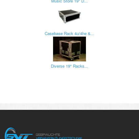
Music Store 19" D...
Casebase Rack 4u/4he &...
Diverse 19" Racks...