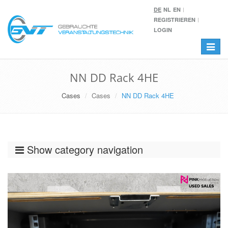
DE
NL
EN
REGISTRIEREN
LOGIN
Toggle
navigat
NN DD Rack 4HE
Cases
Cases
NN DD Rack 4HE
Show category navigation