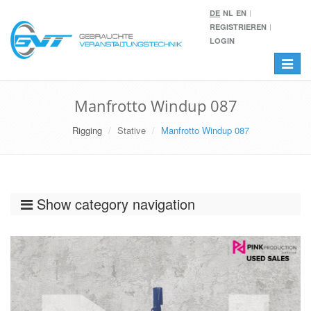
DE
NL
EN
REGISTRIEREN
LOGIN
Toggle
navigat
Manfrotto Windup 087
Rigging
Stative
Manfrotto Windup 087
Show category navigation