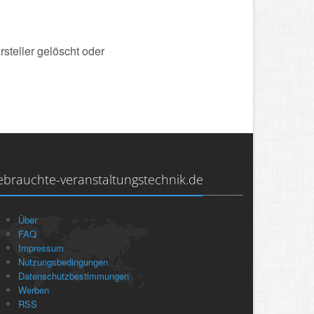
steller gelöscht oder
ebrauchte-veranstaltungstechnik.de
Über
FAQ
Impressum
Nutzungsbedingungen
Datenschutzbestimmungen
Werben
RSS