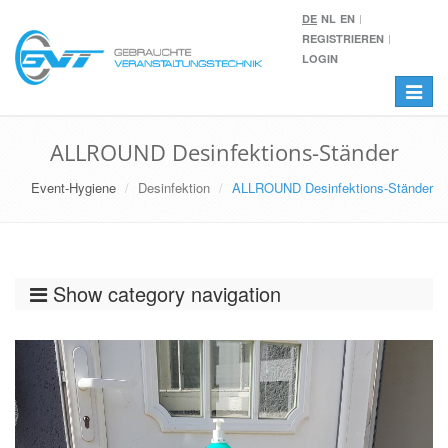
DE
NL
EN
REGISTRIEREN
LOGIN
Toggle
navigat
ALLROUND Desinfektions-Ständer
Event-Hygiene
Desinfektion
ALLROUND Desinfektions-Ständer
Show category navigation