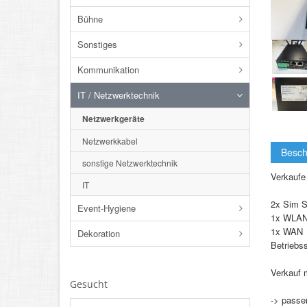
Bühne
Sonstiges
Kommunikation
IT / Netzwerktechnik
Netzwerkgeräte
Netzwerkkabel
Besch
sonstige Netzwerktechnik
Verkaufe
IT
2x Sim S
Event-Hygiene
1x WLAN 
1x WAN
Dekoration
Betriebs
Verkauf 
Gesucht
-> passe