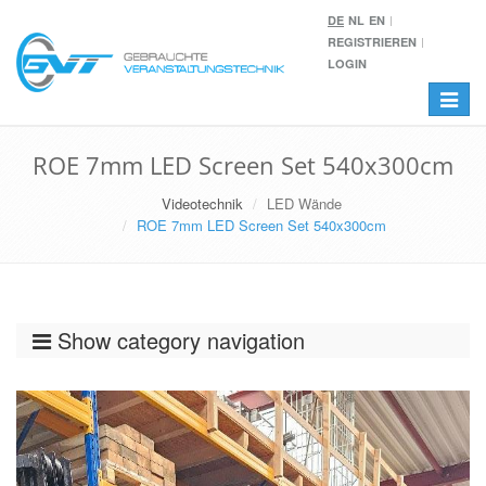
DE
NL
EN
REGISTRIEREN
LOGIN
Toggle
navigat
ROE 7mm LED Screen Set 540x300cm
Videotechnik
LED Wände
ROE 7mm LED Screen Set 540x300cm
Show category navigation