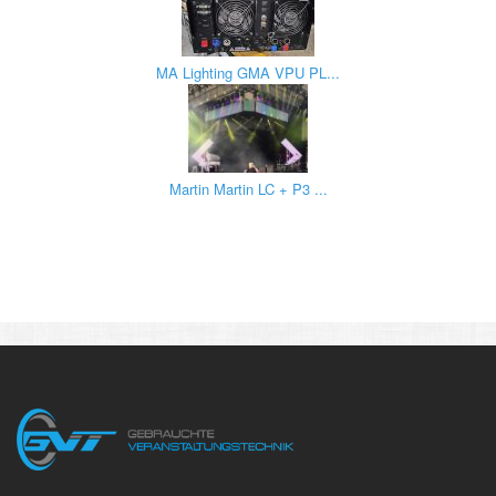
MA Lighting GMA VPU PL...
Martin Martin LC + P3 ...