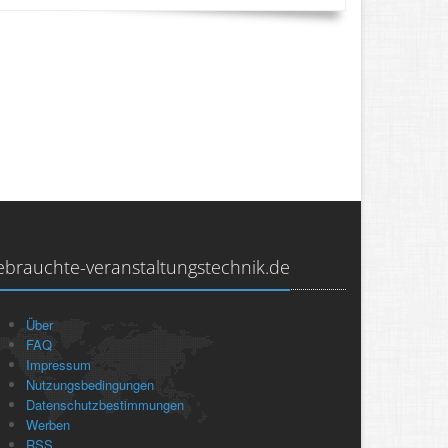
ebrauchte-veranstaltungstechnik.de
Über
FAQ
Impressum
Nutzungsbedingungen
Datenschutzbestimmungen
Werben
RSS