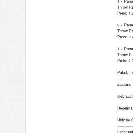
1 × Pan
Throw Rat
Preis: 1.
2 × Pan
Throw Rat
Preis: 2.
1 × Pan
Throw Rat
Preis: 1.
Paketprei
-------------
Zustand
Gebraucht
Regelmäß
Übliche 
-------------
Lieferum