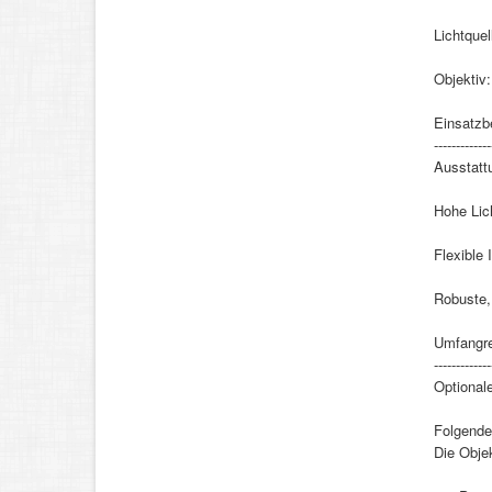
Lichtque
Objektiv:
Einsatzb
-------------
Ausstatt
Hohe Lich
Flexible 
Robuste,
Umfangre
-------------
Optionale
Folgende 
Die Obje