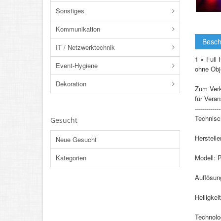
Sonstiges
Kommunikation
Besch
IT / Netzwerktechnik
1 × Full
Event-Hygiene
ohne Obje
Dekoration
Zum Verk
für Veran
-------------
Technisc
Gesucht
Herstelle
Neue Gesucht
Modell: 
Kategorien
Auflösun
Helligke
Technolo