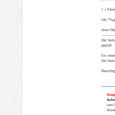
1 × Pana
inkl. Fl
ohne Obj
-------------
Der Verka
geprüft.
Ein vers
Der Verka
Besichti
Ausg
Acht
vom E
Anzei