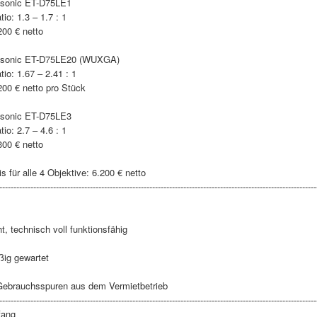
asonic ET-D75LE1
io: 1.3 – 1.7 : 1
200 € netto
asonic ET-D75LE20 (WUXGA)
io: 1.67 – 2.41 : 1
200 € netto pro Stück
asonic ET-D75LE3
io: 2.7 – 4.6 : 1
300 € netto
s für alle 4 Objektive: 6.200 € netto
----------------------------------------------------------------------------------------------------------------
, technisch voll funktionsfähig
ig gewartet
Gebrauchsspuren aus dem Vermietbetrieb
----------------------------------------------------------------------------------------------------------------
fang