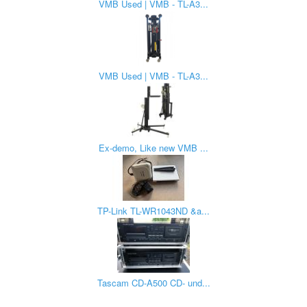
VMB Used | VMB - TL-A3...
VMB Used | VMB - TL-A3...
Ex-demo, Like new VMB ...
TP-Link TL-WR1043ND &a...
Tascam CD-A500 CD- und...