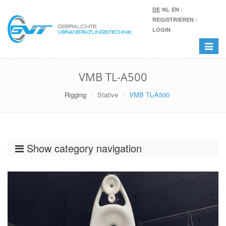
DE
NL
EN
REGISTRIEREN
LOGIN
Toggle
navigat
VMB TL-A500
Rigging
Stative
VMB TL-A500
Show category navigation