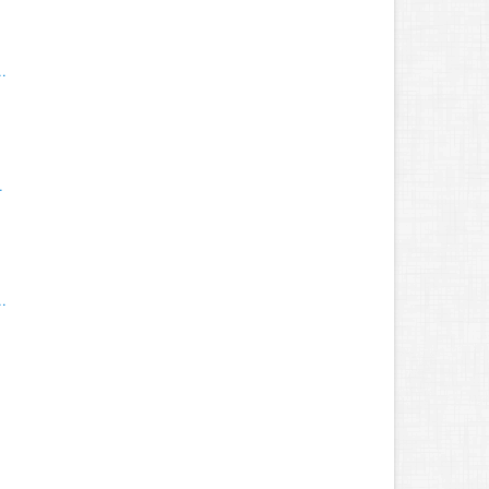
.
.
.