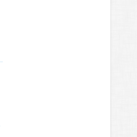
..
.
.