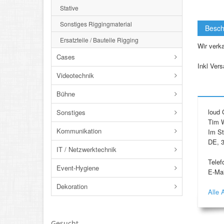
Stative
Sonstiges Riggingmaterial
Besch
Ersatzteile / Bauteile Rigging
Wir verka
Cases
Inkl Vers
Videotechnik
Bühne
loud
Sonstiges
Tim 
Kommunikation
Im St
DE, 3
IT / Netzwerktechnik
Telef
Event-Hygiene
E-Mai
Dekoration
Alle 
Gesucht