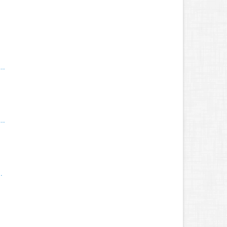
..
..
.
.