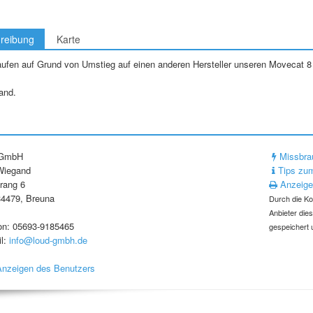
reibung
Karte
ufen auf Grund von Umstieg auf einen anderen Hersteller unseren Movecat 8 K
and.
 GmbH
Missbra
Wiegand
Tips zum
rang 6
Anzeige
4479, Breuna
Durch die Ko
Anbieter die
on: 05693-9185465
gespeichert 
l:
info@loud-gmbh.de
Anzeigen des Benutzers