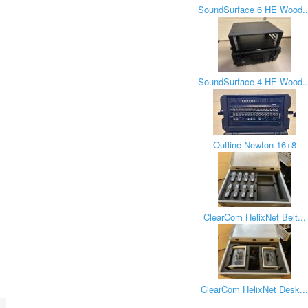
SoundSurface 6 HE Wood..
SoundSurface 4 HE Wood..
Outline Newton 16+8
ClearCom HelixNet Belt...
ClearCom HelixNet Desk..