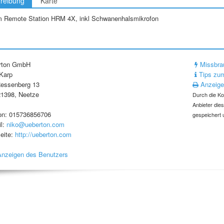
reibung
Karte
 Remote Station HRM 4X, inkl Schwanenhalsmikrofon
rton GmbH
Missbra
Karp
Tips zum
essenberg 13
Anzeige
1398, Neetze
Durch die Ko
Anbieter die
on: 015736856706
gespeichert 
l:
niko@ueberton.com
eite:
http://ueberton.com
Anzeigen des Benutzers