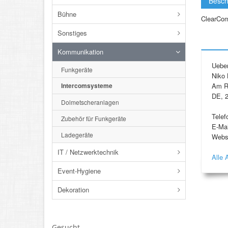
Besch
Bühne
ClearCom
Sonstiges
Kommunikation
Uebe
Funkgeräte
Niko 
Am R
Intercomsysteme
DE, 2
Dolmetscheranlagen
Telef
Zubehör für Funkgeräte
E-Mai
Ladegeräte
Webs
IT / Netzwerktechnik
Alle 
Event-Hygiene
Dekoration
Gesucht