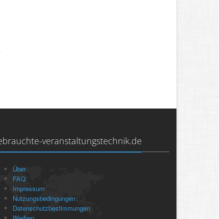
.
ebrauchte-veranstaltungstechnik.de
Über
FAQ
Impressum
Nutzungsbedingungen
Datenschutzbestimmungen
Werben