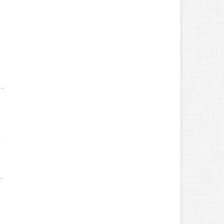
..
.
.