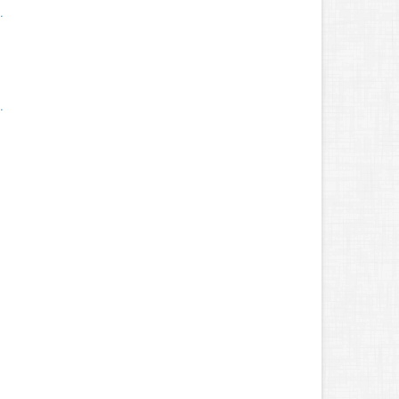
.
.
.