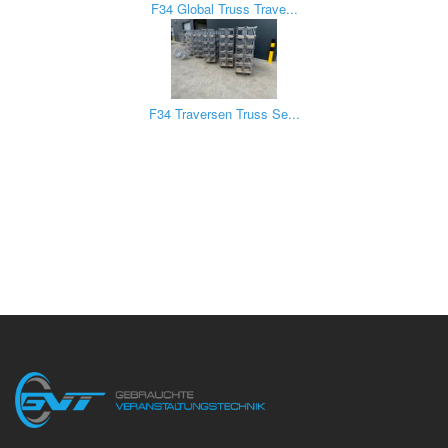
F34 Global Truss Trave...
F34 Traversen Truss Se...