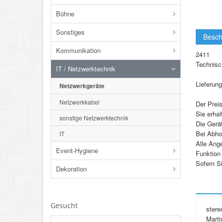
Bühne
Sonstiges
Besch
Kommunikation
2411
Technisch
IT / Netzwerktechnik
Lieferun
Netzwerkgeräte
Netzwerkkabel
Der Preis
Sie erha
sonstige Netzwerktechnik
Die Gerä
Bei Abho
IT
Alle Ang
Event-Hygiene
Funktion
Sofern S
Dekoration
Gesucht
ster
Marti