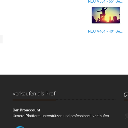
NEC V554 - 55" Se...
NEC V404 - 40" Se...
Verkaufen als Profi
g
Der Proaccount
Unsere Plattform unterstützen und professionell verkaufen