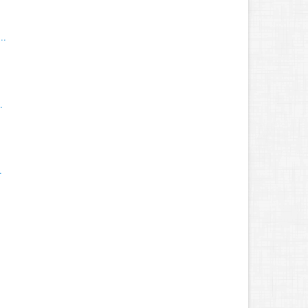
..
.
.