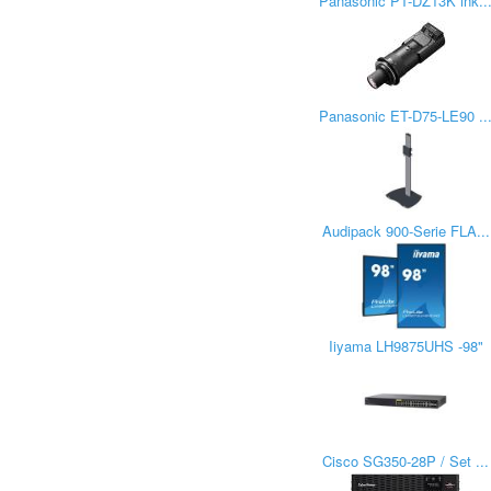
Panasonic PT-DZ13K ink..
Panasonic ET-D75-LE90 ..
Audipack 900-Serie FLA...
Iiyama LH9875UHS -98"
Cisco SG350-28P / Set ...