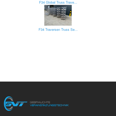
F34 Global Truss Trave...
F34 Traversen Truss Se...