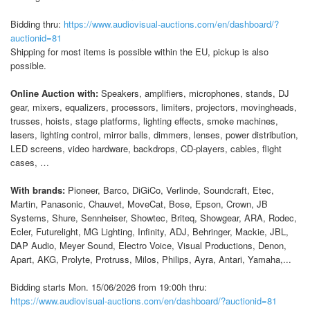
Bidding thru:
https://www.audiovisual-auctions.com/en/dashboard/?
auctionid=81
Shipping for most items is possible within the EU, pickup is also
possible.
Online Auction with:
Speakers, amplifiers, microphones, stands, DJ
gear, mixers, equalizers, processors, limiters, projectors, movingheads,
trusses, hoists, stage platforms, lighting effects, smoke machines,
lasers, lighting control, mirror balls, dimmers, lenses, power distribution,
LED screens, video hardware, backdrops, CD-players, cables, flight
cases, …
With brands:
Pioneer, Barco, DiGiCo, Verlinde, Soundcraft, Etec,
Martin, Panasonic, Chauvet, MoveCat, Bose, Epson, Crown, JB
Systems, Shure, Sennheiser, Showtec, Briteq, Showgear, ARA, Rodec,
Ecler, Futurelight, MG Lighting, Infinity, ADJ, Behringer, Mackie, JBL,
DAP Audio, Meyer Sound, Electro Voice, Visual Productions, Denon,
Apart, AKG, Prolyte, Protruss, Milos, Philips, Ayra, Antari, Yamaha,...
Bidding starts Mon. 15/06/2026 from 19:00h thru:
https://www.audiovisual-auctions.com/en/dashboard/?auctionid=81