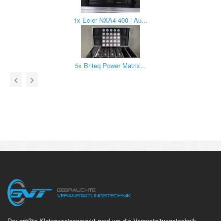
1x Ecler NXA4-400 | Au...
5x Briteq Power Matrix...
Der größte Kleinanzeigenmarkt rund um die Veranstaltungstechnik.