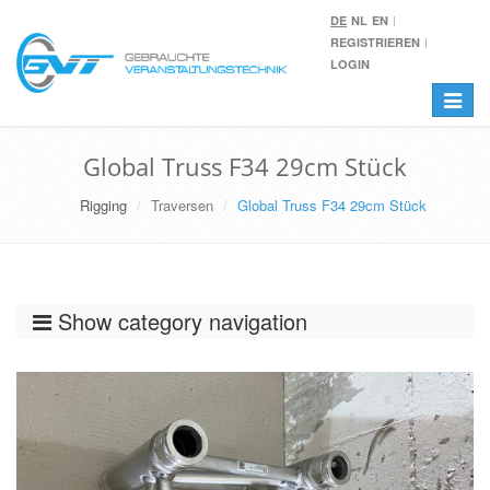
DE
NL
EN
REGISTRIEREN
LOGIN
Toggle
navigat
Global Truss F34 29cm Stück
Rigging
Traversen
Global Truss F34 29cm Stück
Show category navigation