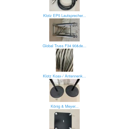
Klotz EP5 Lautsprecher...
Global Truss F34 90&de...
Klotz Koax-/ Antennenk...
König & Meyer...