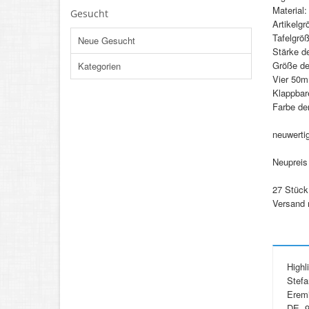
Material:
Gesucht
Artikelg
Tafelgrö
Neue Gesucht
Stärke d
Größe de
Kategorien
Vier 50m
Klappbar
Farbe der
neuwertig
Neupreis 
27 Stück 
Versand 
Highl
Stefa
Eremi
DE, 9