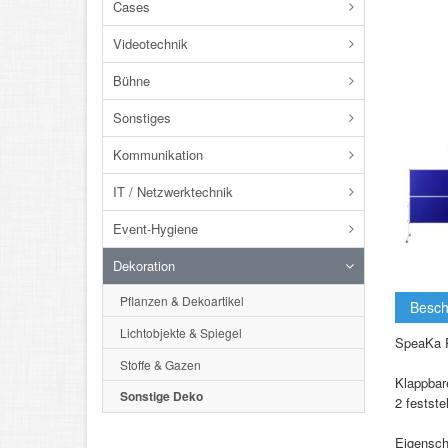
Cases
Videotechnik
Bühne
Sonstiges
Kommunikation
IT / Netzwerktechnik
Event-Hygiene
Dekoration
Pflanzen & Dekoartikel
Besch
Lichtobjekte & Spiegel
SpeaKa P
Stoffe & Gazen
Klappbar
Sonstige Deko
2 festste
Eigensch