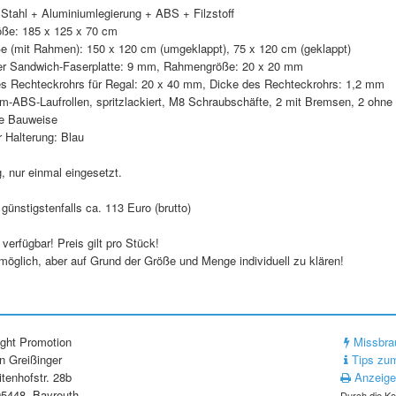
 Stahl + Aluminiumlegierung + ABS + Filzstoff
röße: 185 x 125 x 70 cm
ße (mit Rahmen): 150 x 120 cm (umgeklappt), 75 x 120 cm (geklappt)
er Sandwich-Faserplatte: 9 mm, Rahmengröße: 20 x 20 mm
s Rechteckrohrs für Regal: 20 x 40 mm, Dicke des Rechteckrohrs: 1,2 mm
m-ABS-Laufrollen, spritzlackiert, M8 Schraubschäfte, 2 mit Bremsen, 2 ohn
e Bauweise
 Halterung: Blau
, nur einmal eingesetzt.
günstigstenfalls ca. 113 Euro (brutto)
verfügbar! Preis gilt pro Stück!
möglich, aber auf Grund der Größe und Menge individuell zu klären!
ight Promotion
Missbra
n Greißinger
Tips zum
tenhofstr. 28b
Anzeige
5448, Bayreuth
Durch die Ko