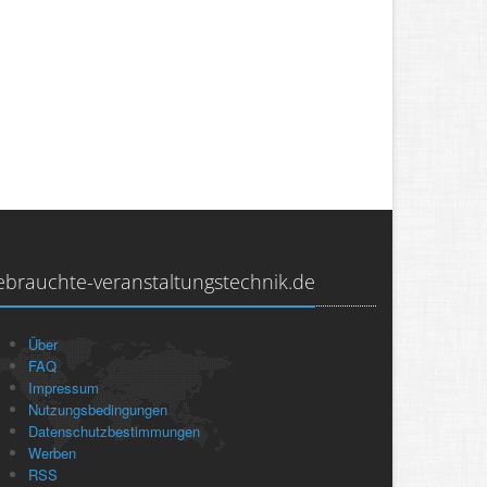
ebrauchte-veranstaltungstechnik.de
Über
FAQ
Impressum
Nutzungsbedingungen
Datenschutzbestimmungen
Werben
RSS