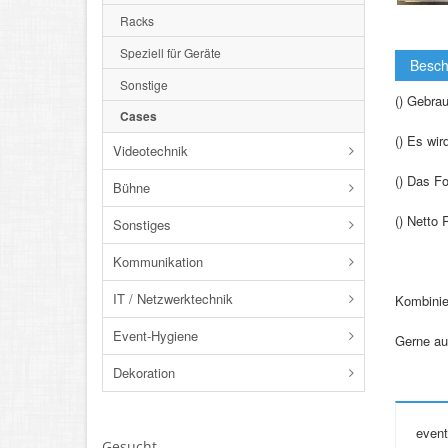
Racks
Speziell für Geräte
Besch
Sonstige
() Gebra
Cases
() Es wir
Videotechnik
() Das Fo
Bühne
() Netto 
Sonstiges
Kommunikation
IT / Netzwerktechnik
Kombinier
Event-Hygiene
Gerne au
Dekoration
event
Gesucht