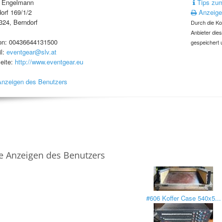
t Engelmann
Tips zum
orf 169/1/2
Anzeige
324, Berndorf
Durch die Ko
Anbieter die
on: 00436644131500
gespeichert 
l:
eventgear@slv.at
eite:
http://www.eventgear.eu
Anzeigen des Benutzers
e Anzeigen des Benutzers
#606 Koffer Case 540x5...