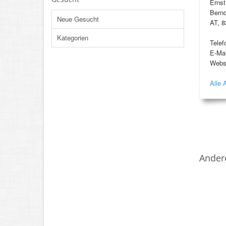
Erns
Bernd
Neue Gesucht
AT, 8
Kategorien
Telef
E-Mai
Webs
Alle 
Ander