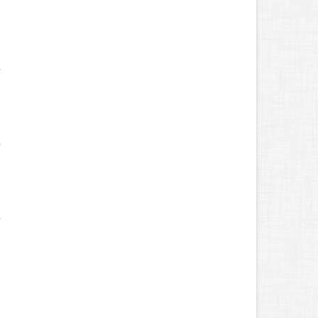
.
.
.