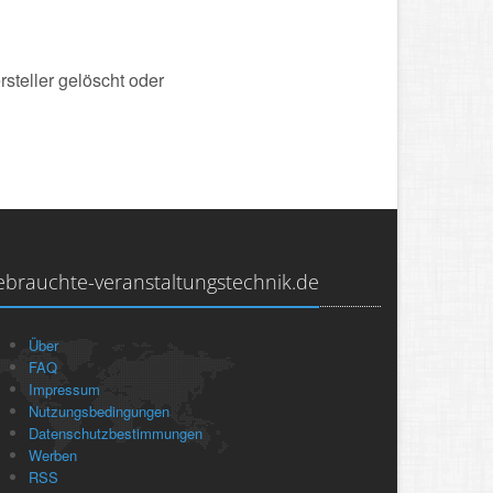
steller gelöscht oder
ebrauchte-veranstaltungstechnik.de
Über
FAQ
Impressum
Nutzungsbedingungen
Datenschutzbestimmungen
Werben
RSS