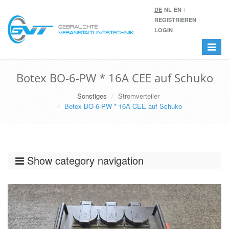
DE
NL
EN
REGISTRIEREN
LOGIN
Toggle
navigat
Botex BO-6-PW * 16A CEE auf Schuko
Sonstiges
Stromverteiler
Botex BO-6-PW * 16A CEE auf Schuko
Show category navigation