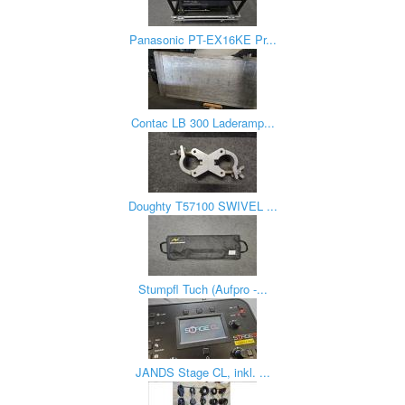
Panasonic PT-EX16KE Pr...
Contac LB 300 Laderamp...
Doughty T57100 SWIVEL ...
Stumpfl Tuch (Aufpro -...
JANDS Stage CL, inkl. ...