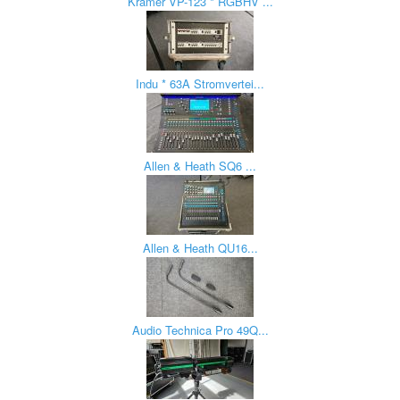
Kramer VP-123 * RGBHV ...
Indu * 63A Stromvertei...
Allen & Heath SQ6 ...
Allen & Heath QU16...
Audio Technica Pro 49Q...