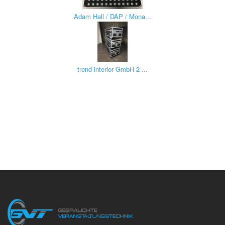
Adam Hall / DAP / Mona...
trend interior GmbH 2 ...