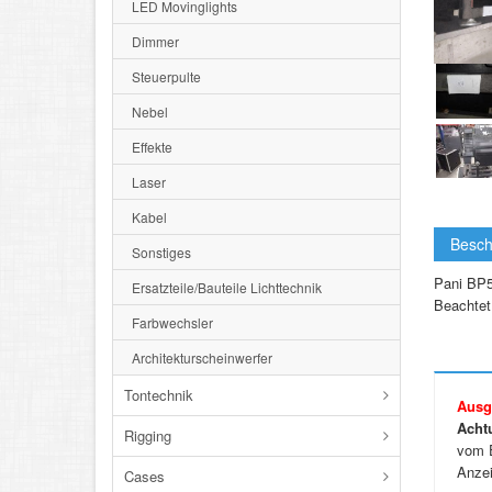
LED Movinglights
Dimmer
Steuerpulte
Nebel
Effekte
Laser
Kabel
Besch
Sonstiges
Pani BP5 
Ersatzteile/Bauteile Lichttechnik
Beachtet
Farbwechsler
Architekturscheinwerfer
Tontechnik
Ausg
Acht
Rigging
vom E
Anzei
Cases