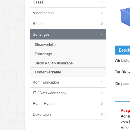
Cases
Videotechnik
Bühne
Sonstiges
Stromverteiler
Besch
Fahrzeuge
Wir biet
Strom & Starkstromkabel
Für RK52
Firmenverkäufe
Kommunikation
Die pass
IT / Netzwerktechnik
Event-Hygiene
Ausg
Dekoration
Acht
vom E
Anzei