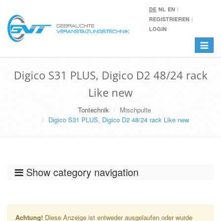
DE
NL
EN
REGISTRIEREN
LOGIN
Toggle
navigat
Digico S31 PLUS, Digico D2 48/24 rack
Like new
Tontechnik
Mischpulte
Digico S31 PLUS, Digico D2 48/24 rack Like new
Show category navigation
Achtung!
Diese Anzeige ist entweder ausgelaufen oder wurde