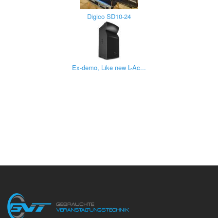
Digico SD10-24
Ex-demo, Like new L-Ac...