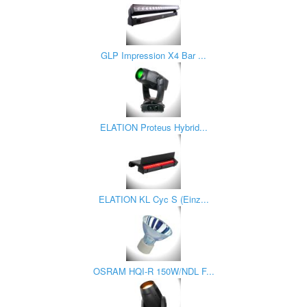
GLP Impression X4 Bar ...
ELATION Proteus Hybrid...
ELATION KL Cyc S (Einz...
OSRAM HQI-R 150W/NDL F...