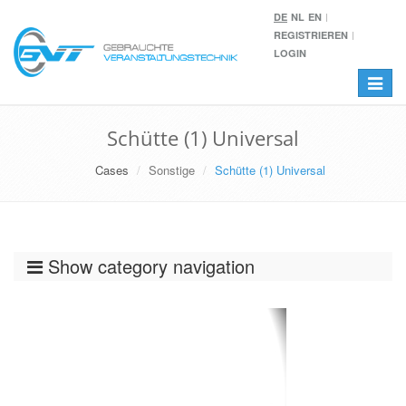
DE
NL
EN
REGISTRIEREN
LOGIN
Toggle
navigat
Schütte (1) Universal
Cases
Sonstige
Schütte (1) Universal
Show category navigation