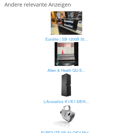
Andere relevante Anzeigen
Eurolite | SB-1200B St...
Allen & Heath QU-S...
L-Acoustics K1/K1-SB/K...
EUROLITE ML-64 GKV Mul...