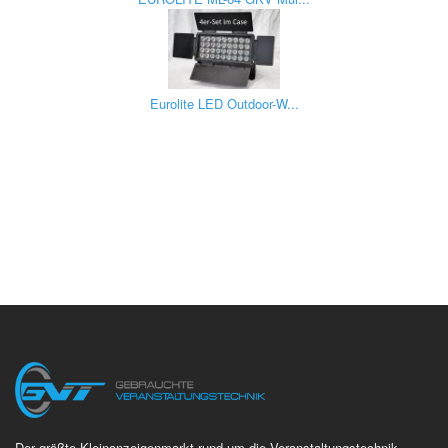
Eurolite LED Outdoor-W...
Der größte Kleinanzeigenmarkt rund um die Veranstaltungstechnik.