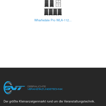
Wharfedale Pro WLA-112...
Der größte Kleinanzeigenmarkt rund um die Veranstaltungstechnik.