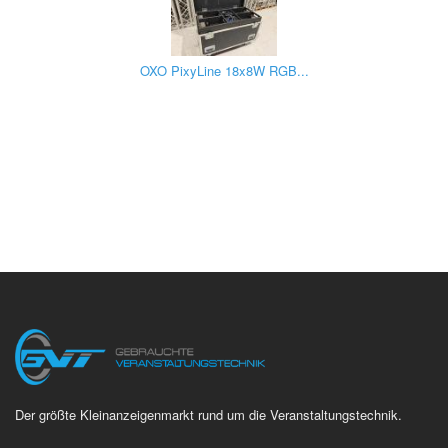
OXO PixyLine 18x8W RGB...
Der größte Kleinanzeigenmarkt rund um die Veranstaltungstechnik.