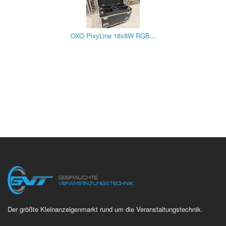
OXO PixyLine 18x8W RGB...
Der größte Kleinanzeigenmarkt rund um die Veranstaltungstechnik.