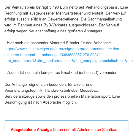
Der Verkaufspreis beträgt 3.490 Euro netto auf Verhandlungsbasis. Eine
Rechnung mit ausgewiesener Mehrwertsteuer wird erstellt. Der Verkauf
erfolgt ausschließlich an Gewerbetreibende. Die Sachmängelhaftung
wird im Rahmen eines B2B‑Verkaufs ausgeschlossen. Der Verkauf
erfolgt wegen Neuanschaffung eines größeren Anhängers.
- Hier noch ein passender Motorrad-Ständer für den Anhänger:
https://www.kleinanzeigen.de/s-anzeige/motorrad-staender-fuer-den-
sicheren-transport-im-anhaenger/3384683357-276-8981?
utm_source=mail&utm_medium=social&utm_campaign=socialbuttons&utm
- Zudem ist noch ein komplettes Ersatzrad (unbenutzt) vorhanden
Der Anhänger eignet sich besonders für Event‑ und
Veranstaltungstechnik, Handwerksbetriebe, Messebau,
Servicefahrzeuge sowie den professionellen Materialtransport. Eine
Besichtigung ist nach Absprache möglich.
Ausgelaufene Anzeige
Daten nur mit Adminrechten Sichtbar.