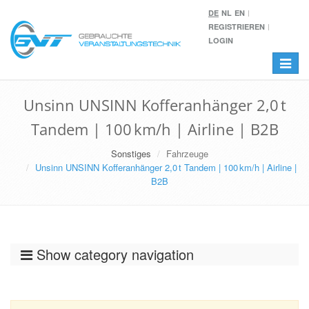
DE
NL
EN
REGISTRIEREN
LOGIN
Toggle
navigat
Unsinn UNSINN Kofferanhänger 2,0 t
Tandem | 100 km/h | Airline | B2B
Sonstiges
Fahrzeuge
Unsinn UNSINN Kofferanhänger 2,0 t Tandem | 100 km/h | Airline |
B2B
Show category navigation