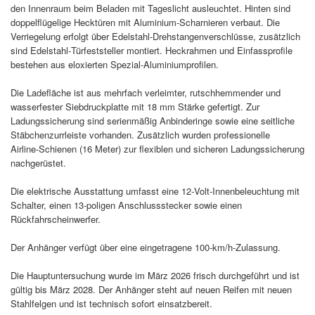
den Innenraum beim Beladen mit Tageslicht ausleuchtet. Hinten sind
doppelflügelige Hecktüren mit Aluminium‑Scharnieren verbaut. Die
Verriegelung erfolgt über Edelstahl‑Drehstangenverschlüsse, zusätzlich
sind Edelstahl‑Türfeststeller montiert. Heckrahmen und Einfassprofile
bestehen aus eloxierten Spezial‑Aluminiumprofilen.
Die Ladefläche ist aus mehrfach verleimter, rutschhemmender und
wasserfester Siebdruckplatte mit 18 mm Stärke gefertigt. Zur
Ladungssicherung sind serienmäßig Anbinderinge sowie eine seitliche
Stäbchenzurrleiste vorhanden. Zusätzlich wurden professionelle
Airline‑Schienen (16 Meter) zur flexiblen und sicheren Ladungssicherung
nachgerüstet.
Die elektrische Ausstattung umfasst eine 12‑Volt‑Innenbeleuchtung mit
Schalter, einen 13‑poligen Anschlussstecker sowie einen
Rückfahrscheinwerfer.
Der Anhänger verfügt über eine eingetragene 100‑km/h‑Zulassung.
Die Hauptuntersuchung wurde im März 2026 frisch durchgeführt und ist
gültig bis März 2028. Der Anhänger steht auf neuen Reifen mit neuen
Stahlfelgen und ist technisch sofort einsatzbereit.