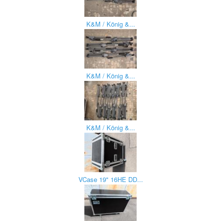
K&M / König &...
K&M / König &...
K&M / König &...
VCase 19" 16HE DD...