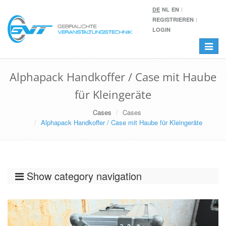
DE
NL
EN
REGISTRIEREN
LOGIN
Toggle
navigat
Alphapack Handkoffer / Case mit Haube
für Kleingeräte
Cases
Cases
Alphapack Handkoffer / Case mit Haube für Kleingeräte
Show category navigation