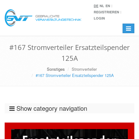
DE
NL
EN
REGISTRIEREN
LOGIN
Toggle
navigat
#167 Stromverteiler Ersatzteilspender
125A
Sonstiges
Stromverteiler
#167 Stromverteiler Ersatzteilspender 125A
Show category navigation