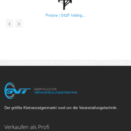
Prolyte | S52F folding...
Der größte Kleinanzeigenmarkt rund um die Veranstaltungstechnik.
Verkaufen als Profi