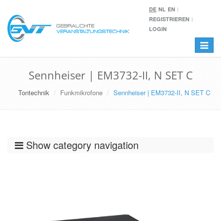
DE
NL
EN
REGISTRIEREN
LOGIN
Toggle
navigat
Sennheiser | EM3732-II, N SET C
Tontechnik
Funkmikrofone
Sennheiser | EM3732-II, N SET C
Show category navigation