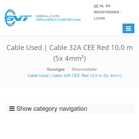
DE
NL
EN
REGISTRIEREN
LOGIN
Toggle
navigat
Cable Used | Cable 32A CEE Red 10,0 m
(5x 4mm²)
Sonstiges
Stromverteiler
Cable Used | Cable 32A CEE Red 10,0 m (5x 4mm²)
Show category navigation