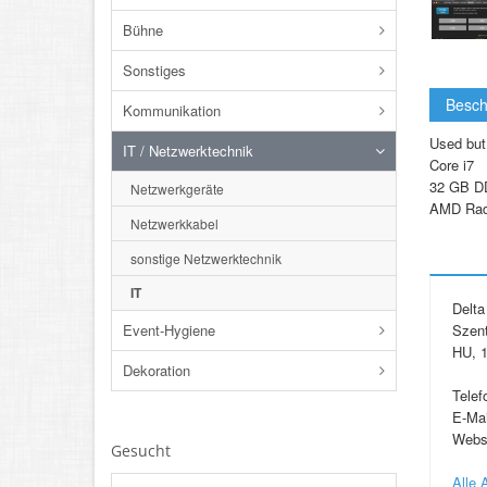
Bühne
Sonstiges
Besch
Kommunikation
Used but
IT / Netzwerktechnik
Core i7
32 GB 
Netzwerkgeräte
AMD Rad
Netzwerkkabel
sonstige Netzwerktechnik
IT
Delta
Event-Hygiene
Szent
HU, 1
Dekoration
Telef
E-Mai
Webs
Gesucht
Alle 