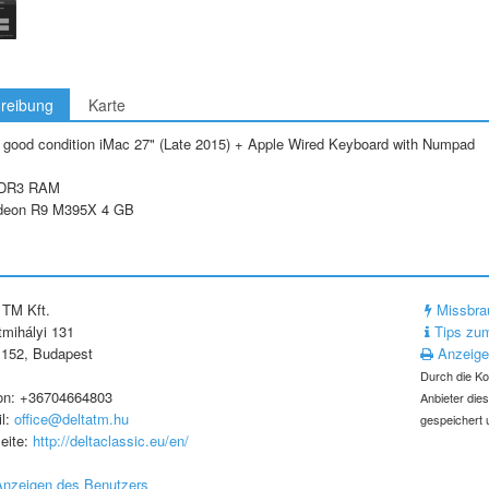
reibung
Karte
 good condition iMac 27" (Late 2015) + Apple Wired Keyboard with Numpad
DDR3 RAM
eon R9 M395X 4 GB
 TM Kft.
Missbra
mihályi 131
Tips zum
152, Budapest
Anzeige
Durch die Ko
on: +36704664803
Anbieter die
l:
office@deltatm.hu
gespeichert 
eite:
http://deltaclassic.eu/en/
Anzeigen des Benutzers