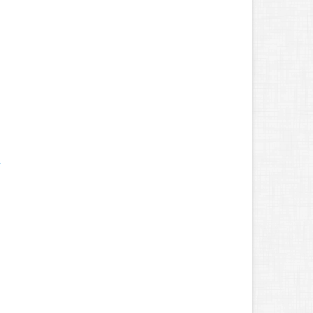
.
.
.