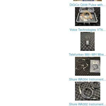
DiGiCo Q338 Pulse with...
Voice Technologies VT6...
Telefunken M81-WH Wire..
Shure WA304 Instrument..
Shure WA302 Instrument..