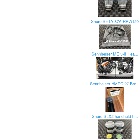
Shure BETA 87A-RPW120
Sennheiser ME 3-II Hea...
Sennheiser HMDC 27 Bro..
Shure BLX2 handheld tr...