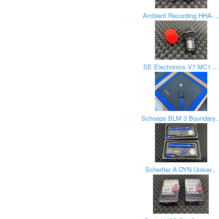
Ambient Recording HHA-..
SE Electronics V7 MC1 ...
Schoeps BLM 3 Boundary..
Schertler A-DYN Univer...