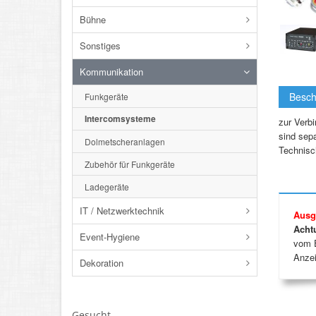
Bühne
Sonstiges
Kommunikation
Besch
Funkgeräte
Intercomsysteme
zur Verb
sind sepa
Dolmetscheranlagen
Technisc
Zubehör für Funkgeräte
Ladegeräte
IT / Netzwerktechnik
Ausg
Acht
Event-Hygiene
vom E
Anzei
Dekoration
Gesucht