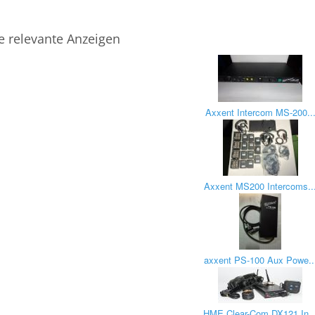
e relevante Anzeigen
Axxent Intercom MS-200..
Axxent MS200 Intercoms..
axxent PS-100 Aux Powe..
HME Clear-Com DX121 In..