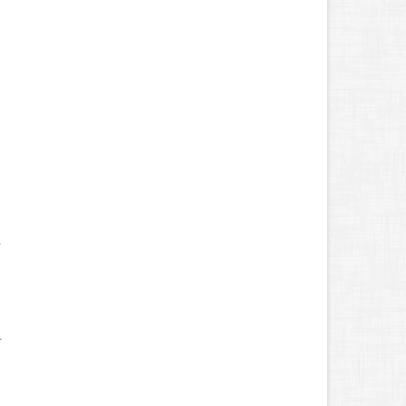
.
.
.
.