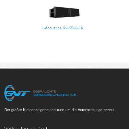
L-Acoustics K2-KS28-LA...
Der größte Kleinanzeigenmarkt rund um die Veranstaltungstechnik.
Verkaufen als Profi