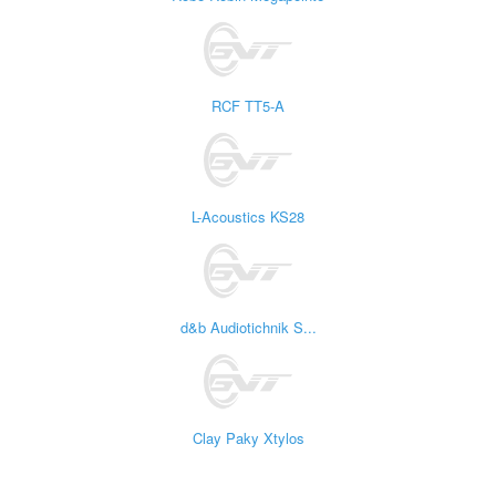
RCF TT5-A
L-Acoustics KS28
d&b Audiotichnik S...
Clay Paky Xtylos