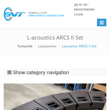
DE
NL
EN
REGISTRIEREN
LOGIN
Toggle
navigat
L-acoustics ARCS II Set
Tontechnik
Lautsprecher
L-acoustics ARCS II Set
Show category navigation