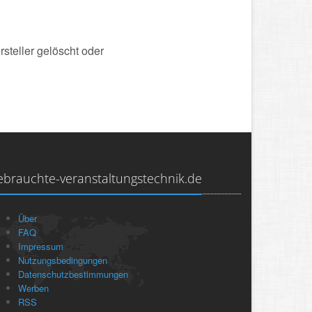
steller gelöscht oder
ebrauchte-veranstaltungstechnik.de
Über
FAQ
Impressum
Nutzungsbedingungen
Datenschutzbestimmungen
Werben
RSS